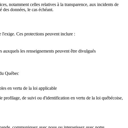
ces, notamment celles relatives à la transparence, aux incidents de
té des données, le cas échéant.
 l'exige. Ces protections peuvent inclure :
iers auxquels les renseignements peuvent être divulgués
r du Québec
les en vertu de la loi applicable
 profilage, de suivi ou d'identification en vertu de la loi québécoise,
emande, communiquez avec nous ou interagissez avec notre