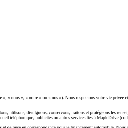
», « nous », « notre » ou « nos »). Nous respectons votre vie privée 
ons, utilisons, divulguons, conservons, traitons et protégeons les rens
cueil téléphonique, publicités ou autres services liés à MapleDrive (coll
 et de mise en correspondance pour le financement automobile. Nous cr