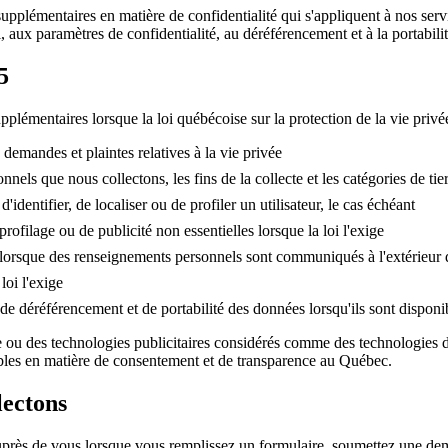
upplémentaires en matière de confidentialité qui s'appliquent à nos servi
, aux paramètres de confidentialité, au déréférencement et à la portabili
5
lémentaires lorsque la loi québécoise sur la protection de la vie privée
demandes et plaintes relatives à la vie privée
nnels que nous collectons, les fins de la collecte et les catégories de t
identifier, de localiser ou de profiler un utilisateur, le cas échéant
ofilage ou de publicité non essentielles lorsque la loi l'exige
es lorsque des renseignements personnels sont communiqués à l'extérieu
loi l'exige
 de déréférencement et de portabilité des données lorsqu'ils sont disponib
se ou des technologies publicitaires considérés comme des technologies de
bles en matière de consentement et de transparence au Québec.
lectons
uprès de vous lorsque vous remplissez un formulaire, soumettez une d