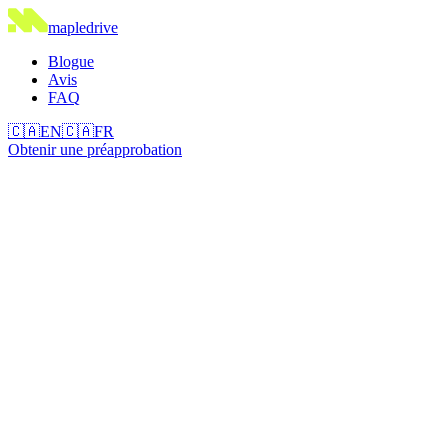
maple
drive
Blogue
Avis
FAQ
🇨🇦
EN
🇨🇦
FR
Obtenir une préapprobation